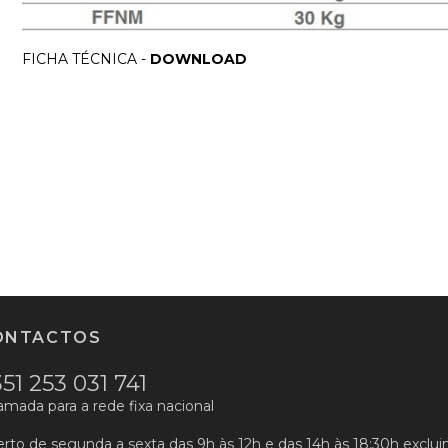
FICHA TÉCNICA -
DOWNLOAD
ONTACTOS
51 253 031 741
mada para a rede fixa nacional
rto de segunda a sexta das 9h às 12h e das 14h às 18:30h excluin