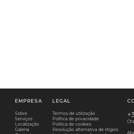
EMPRESA
LEGAL
C
Sobre
Termos de utilização
+3
Serviços
Política de privacidade
Cha
Localização
Política de cookies
Galeria
Resolução alternativa de litígios
Abe